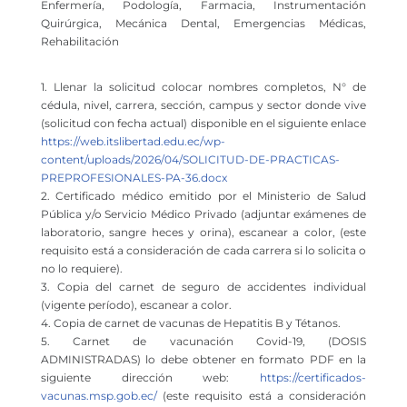
Enfermería, Podología, Farmacia, Instrumentación
Quirúrgica, Mecánica Dental, Emergencias Médicas,
Rehabilitación
1. Llenar la solicitud colocar nombres completos, N° de
cédula, nivel, carrera, sección, campus y sector donde vive
(solicitud con fecha actual) disponible en el siguiente enlace
https://web.itslibertad.edu.ec/wp-
content/uploads/2026/04/SOLICITUD-DE-PRACTICAS-
PREPROFESIONALES-PA-36.docx
2. Certificado médico emitido por el Ministerio de Salud
Pública y/o Servicio Médico Privado (adjuntar exámenes de
laboratorio, sangre heces y orina), escanear a color, (este
requisito está a consideración de cada carrera si lo solicita o
no lo requiere).
3. Copia del carnet de seguro de accidentes individual
(vigente período), escanear a color.
4. Copia de carnet de vacunas de Hepatitis B y Tétanos.
5. Carnet de vacunación Covid-19, (DOSIS
ADMINISTRADAS) lo debe obtener en formato PDF en la
siguiente dirección web:
https://certificados-
vacunas.msp.gob.ec/
(este requisito está a consideración