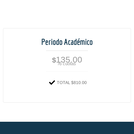
Periodo Académico
135.00
$
/6 cuotas
TOTAL $810.00