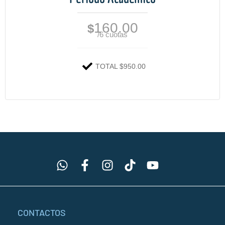
160.00
$
/6 cuotas
TOTAL $950.00
CONTACTOS