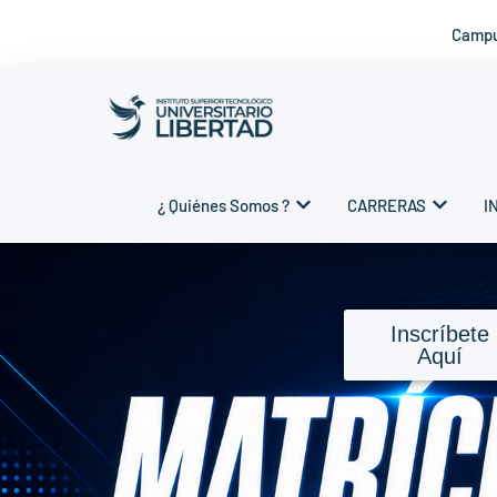
Campu
Saltar
al
contenido
¿ Quiénes Somos ?
CARRERAS
I
Inscríbete
Aquí