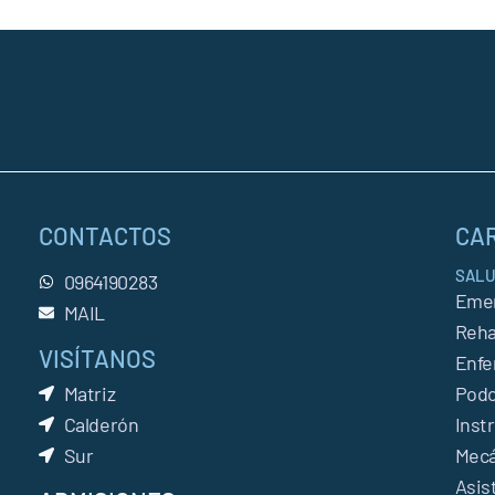
CONTACTOS
CA
SAL
0964190283
Emer
MAIL
Reha
VISÍTANOS
Enfe
Matriz
Podo
Calderón
Inst
Sur
Mecá
Asis