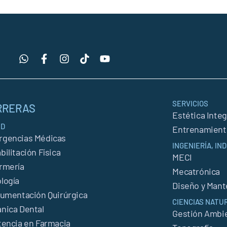
SERVICIOS
RRERAS
Estética Integ
UD
Entrenamient
gencias Médicas
INGENIERÍA, I
bilitación Física
MECI
rmería
Mecatrónica
logía
Diseño y Man
rumentación Quirúrgica
CIENCIAS NATU
nica Dental
Gestión Ambie
tencia en Farmacia