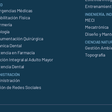
UD
Entrenamient
gencias Médicas
INGENIERÍA, I
bilitación Física
MECI
rmería
Mecatrónica
logía
Diseño y Man
rumentación Quirúrgica
CIENCIAS NATU
nica Dental
Gestión Ambie
tencia en Farmacia
Topografía
ción Integral al Adulto Mayor
tencia Dental
NISTRACIÓN
nistración
ión de Redes Sociales