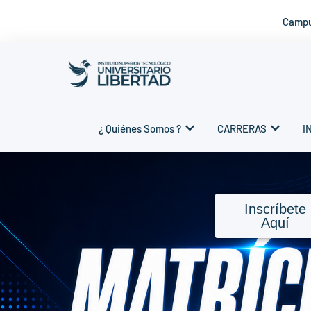
Campu
Saltar
al
contenido
¿ Quiénes Somos ?
CARRERAS
I
Inscríbete
Aquí