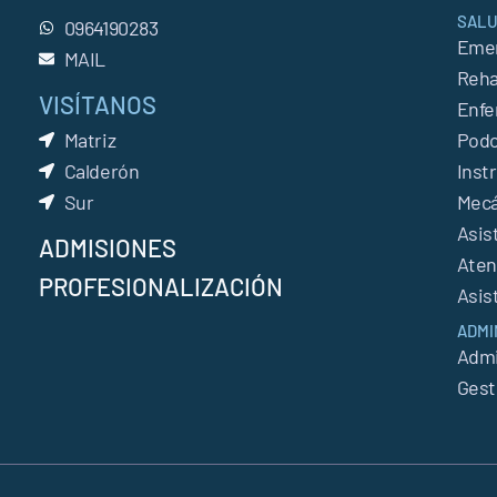
SAL
0964190283
Emer
MAIL
Reha
VISÍTANOS
Enfe
Matriz
Podo
Calderón
Inst
Sur
Mecá
Asis
ADMISIONES
Aten
PROFESIONALIZACIÓN
Asis
ADMI
Admi
Gest